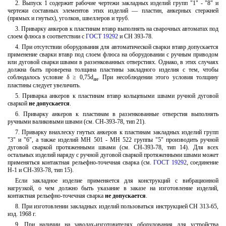
2. Выпуск 1 содержит рабочие чертежи закладных изделий групп "1" - "8" и
чертежи составных элементов этих изделий — пластин, анкерных стержней
(прямых и гнутых), уголков, швеллеров и труб.
3. Приварку анкеров к пластинам втавр выполнять на сварочных автоматах под
слоем флюса в соответствии с
ГОСТ 19292
и СН 393-78.
4. При отсутствии оборудования для автоматической сварки втавр допускается
применение сварки втавр под слоем флюса на оборудовании с ручным приводом
или дуговой сварки швами в раззенкованных отверстиях. Однако, в этих случаях
должна быть проверена толщина пластины закладного изделия с тем, чтобы
соблюдалось условие δ ≥ 0,75d
. При несоблюдении этого условия толщину
ан
пластины следует увеличить.
5. Приварка анкеров к пластинам втавр кольцевыми швами ручной дуговой
сваркой
не допускается
.
6. Приварку анкеров к пластинам в раззенкованные отверстия выполнять
ручными валиковыми швами (см. СН-393-78, тип 21).
7. Приварку внахлеску гнутых анкеров к пластинам закладных изделий групп
"3" и "6", а также изделий МН 501 - МН 522 группы "5" производить ручной
дуговой сваркой протяженными швами (см. СН-393-78, тип 14). Для всех
остальных изделий наряду с ручной дуговой сваркой протяженными швами может
применяться контактная рельефно-точечная сварка (см.
ГОСТ 19292
, соединение
Н-1 и СН-393-78, тип 15).
Если закладное изделие применяется для конструкций с вибрационной
нагрузкой, о чем должно быть указание в заказе на изготовление изделий,
контактная рельефно-точечная сварка
не допускается
.
8. При изготовлении закладных изделий пользоваться инструкцией СН 313-65,
изд. 1968 г.
9. При наличии на заводах-изготовителях оборудования для устройства