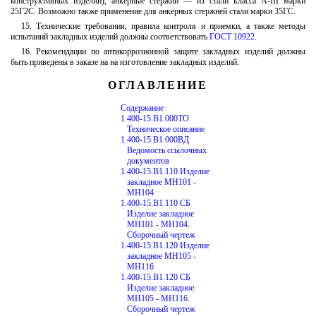
конструктивных изделий), анкерные стержни — из стали класса А-III марки
25Г2С. Возможно также применение для анкерных стержней стали марки 35ГС.
15. Технические требования, правила контроля и приемки, а также методы
испытаний закладных изделий должны соответствовать
ГОСТ 10922
.
16. Рекомендации по антикоррозионной защите закладных изделий должны
быть приведены в заказе на на изготовление закладных изделий.
ОГЛАВЛЕНИЕ
Содержание
1.400-15.В1.000ТО
Техническое описание
1.400-15.В1.000ВД
Ведомость ссылочных
документов
1.400-15.В1.110 Изделие
закладное МН101 -
МН104
1.400-15.В1.110 СБ
Изделие закладное
МН101 - МН104.
Сборочный чертеж
1.400-15.В1.120 Изделие
закладное МН105 -
МН116
1.400-15.В1.120 СБ
Изделие закладное
МН105 - МН116.
Сборочный чертеж