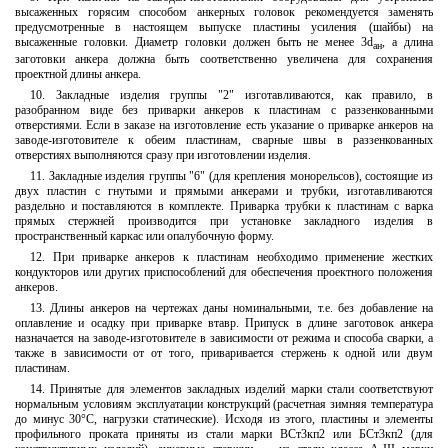
высаженных горясим способом анкерных головок рекомендуется заменять
предусмотренные в настоящем выпуске пластины усиления (шайбы) на
высаженные головки. Диаметр головки должен быть не менее 3d
, а длина
ан
заготовки анкера должна быть соответственно увеличена для сохранения
проектной длины анкера.
10. Закладные изделия группы "2" изготавливаются, как правило, в
разобранном виде без приварки анкеров к пластинам с раззенкованными
отверстиями. Если в заказе на изготовление есть указание о приварке анкеров на
заводе-изготовителе к обеим пластинам, сварные швы в раззенкованных
отверстиях выполняются сразу при изготовлении изделия.
11. Закладные изделия группы "6" (для крепления монорельсов), состоящие из
двух пластин с гнутыми и прямыми анкерами и трубки, изготавливаются
раздельно и поставляются в комплекте. Приварка трубки к пластинам с варка
прямых стержней производится при установке закладного изделия в
пространственный каркас или опалубочную форму.
12. При приварке анкеров к пластинам необходимо применение жестких
кондукторов или других приспособлений для обеспечения проектного положения
анкеров.
13. Длины анкеров на чертежах даны номинальными, т.е. без добавление на
оплавление и осадку при приварке втавр. Припуск в длине заготовок анкера
назначается на заводе-изготовителе в зависимости от режима и способа сварки, а
также в зависимости от от того, приваривается стержень к одной или двум
пластинам.
14. Принятые для элементов закладных изделий марки стали соответствуют
нормальным условиям эксплуатации конструкций (расчетная зимняя температура
до минус 30°С, нагрузки статические). Исходя из этого, пластины и элементы
профильного проката приняты из стали марки ВСт3кп2 или БСт3кп2 (для