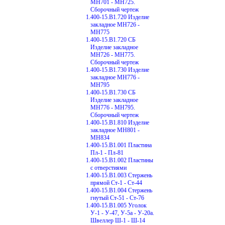
МН701 - МН725.
Сборочный чертеж
1.400-15.В1.720 Изделие
закладное МН726 -
МН775
1.400-15.В1.720 СБ
Изделие закладное
МН726 - МН775.
Сборочный чертеж
1.400-15.В1.730 Изделие
закладное МН776 -
МН795
1.400-15.В1.730 СБ
Изделие закладное
МН776 - МН795.
Сборочный чертеж
1.400-15.В1.810 Изделие
закладное МН801 -
МН834
1.400-15.В1.001 Пластина
Пл-1 - Пл-81
1.400-15.В1.002 Пластины
с отверстиями
1.400-15.В1.003 Стержень
прямой Ст-1 - Ст-44
1.400-15.В1.004 Стержень
гнутый Ст-51 - Ст-76
1.400-15.В1.005 Уголок
У-1 - У-47, У-5а - У-20а.
Швеллер Ш-1 - Ш-14