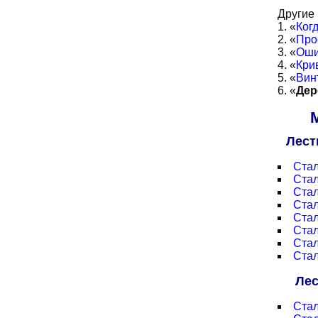
Другие 
«
Ког
«
Про
«
Оши
«
Кри
«
Вин
«
Дер
Лест
Ста
Ста
Стал
Стал
Стал
Стал
Стал
Стал
Лес
Ста