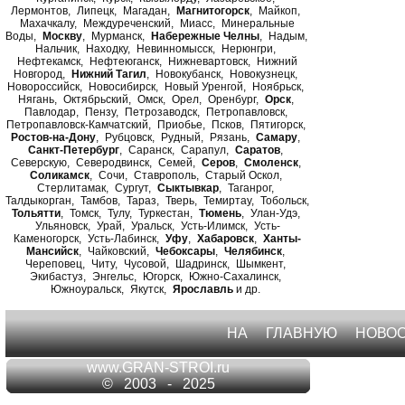
Лермонтов
Липецк
Магадан
Магнитогорск
Майкоп
Махачкалу
Междуреченский
Миасс
Минеральные
Воды
Москву
Мурманск
Набережные Челны
Надым
Нальчик
Находку
Невинномысск
Нерюнгри
Нефтекамск
Нефтеюганск
Нижневартовск
Нижний
Новгород
Нижний Тагил
Новокубанск
Новокузнецк
Новороссийск
Новосибирск
Новый Уренгой
Ноябрьск
Нягань
Октябрьский
Омск
Орел
Оренбург
Орск
Павлодар
Пензу
Петрозаводск
Петропавловск
Петропавловск-Камчатский
Приобье
Псков
Пятигорск
Ростов-на-Дону
Рубцовск
Рудный
Рязань
Самару
Санкт-Петербург
Саранск
Сарапул
Саратов
Северскую
Северодвинск
Семей
Серов
Смоленск
Соликамск
Сочи
Ставрополь
Старый Оскол
Стерлитамак
Сургут
Сыктывкар
Таганрог
Талдыкорган
Тамбов
Тараз
Тверь
Темиртау
Тобольск
Тольятти
Томск
Тулу
Туркестан
Тюмень
Улан-Удэ
Ульяновск
Урай
Уральск
Усть-Илимск
Усть-
Каменогорск
Усть-Лабинск
Уфу
Хабаровск
Ханты-
Мансийск
Чайковский
Чебоксары
Челябинск
Череповец
Читу
Чусовой
Шадринск
Шымкент
Экибастуз
Энгельс
Югорск
Южно-Сахалинск
Южноуральск
Якутск
Ярославль
и др
НА ГЛАВНУЮ
НОВО
www.GRAN-STROI.ru
© 2003 - 2025