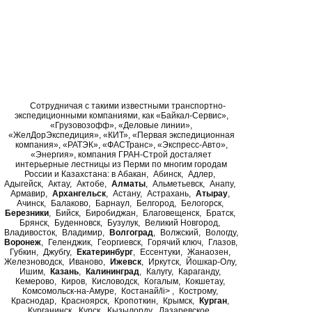
Сотрудничая с такими известными транспортно-
экспедиционными компаниями, как «Байкал-Сервис»,
«Грузовозофф», «Деловые линии»,
«ЖелДорЭкспедиция», «КИТ», «Первая экспедиционная
компания», «РАТЭК», «ФАСТранс», «Экспресс-Авто»,
«Энергия», компания ГРАН-Строй досталяет
интерьерные лестницы из Перми по многим городам
России и Казахстана: в
Абакан
Абинск
Адлер
Адыгейск
Актау
Актобе
Алматы
Альметьевск
Анапу
Армавир
Архангельск
Астану
Астрахань
Атырау
Ачинск
Балаково
Барнаул
Белгород
Белогорск
Березники
Бийск
Биробиджан
Благовещенск
Братск
Брянск
Буденновск
Бузулук
Великий Новгород
Владивосток
Владимир
Волгоград
Волжский
Вологду
Воронеж
Геленджик
Георгиевск
Горячий ключ
Глазов
Губкин
Джубгу
Екатеринбург
Ессентуки
Жанаозен
Железноводск
Иваново
Ижевск
Иркутск
Йошкар-Олу
Ишим
Казань
Калининград
Калугу
Караганду
Кемерово
Киров
Кисловодск
Когалым
Кокшетау
Комсомольск-на-Амуре
Костанай/li>
Кострому
Краснодар
Красноярск
Кропоткин
Крымск
Курган
Курганинск
Курск
Кызылорду
Лазаревское