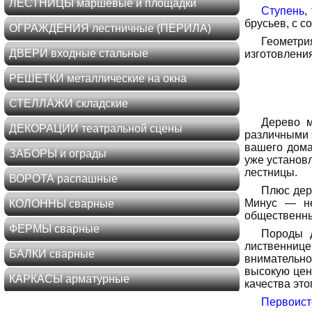
ЛЕСТНИЦЫ маршевые и площадки
Ступень
,
брусьев, с с
ОГРАЖДЕНИЯ лестничные (ПЕРИЛА)
Геометри
ДВЕРИ входные стальные
изготовления
РЕШЕТКИ металлические на окна
СТЕЛЛАЖИ складские
Дерево м
ДЕКОРАЦИИ театральной сцены
различными 
вашего дома
ЗАБОРЫ и ограды
уже установ
лестницы.
ВОРОТА распашные
Плюс дер
Минус — не
КОЛОННЫ сварные
общественны
ФЕРМЫ сварные
Породы д
лиственниц
БАЛКИ сварные
внимательно 
высокую цен
КАРКАСЫ арматурные
качества это
Первоист