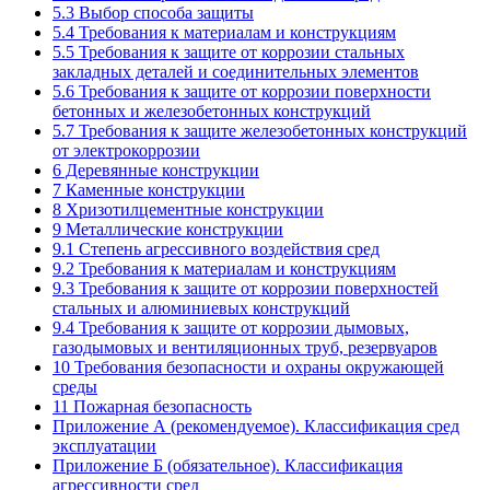
5.3 Выбор способа защиты
5.4 Требования к материалам и конструкциям
5.5 Требования к защите от коррозии стальных
закладных деталей и соединительных элементов
5.6 Требования к защите от коррозии поверхности
бетонных и железобетонных конструкций
5.7 Требования к защите железобетонных конструкций
от электрокоррозии
6 Деревянные конструкции
7 Каменные конструкции
8 Хризотилцементные конструкции
9 Металлические конструкции
9.1 Степень агрессивного воздействия сред
9.2 Требования к материалам и конструкциям
9.3 Требования к защите от коррозии поверхностей
стальных и алюминиевых конструкций
9.4 Требования к защите от коррозии дымовых,
газодымовых и вентиляционных труб, резервуаров
10 Требования безопасности и охраны окружающей
среды
11 Пожарная безопасность
Приложение А (рекомендуемое). Классификация сред
эксплуатации
Приложение Б (обязательное). Классификация
агрессивности сред